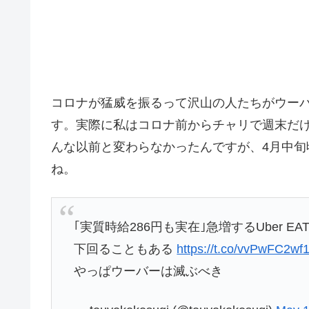
コロナが猛威を振るって沢山の人たちがウー
す。実際に私はコロナ前からチャリで週末だ
んな以前と変わらなかったんですが、4月中
ね。
｢実質時給286円も実在｣急増するUber 
下回ることもある
https://t.co/vvPwFC2wf
やっぱウーバーは滅ぶべき