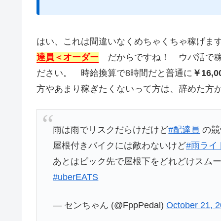
はい、これは間違いなくめちゃくちゃ稼げます。
達員＜オーダー
だからですね！ ウバ活で稼
ださい。 時給換算で8時間だと普通に
￥16,0
方やあまり稼ぎたくないって方は、辞めた方
雨は雨でリスクだらけだけど
#配達員
の競
屋根付きバイクには敵わないけど
#雨ライ
あとはピック先で屋根下をどれどけスム
#uberEATS
— センちゃん (@FppPedal)
October 21, 