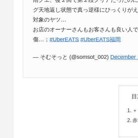
グ天地返し状態で真っ逆様にひっくりが
対象のヤツ…
お店のオーナーさんもお客さんも良い人
傷…；
#UberEATS
#UberEATS福岡
— そむそっと (@somsot_002)
December 
目
＋
赤