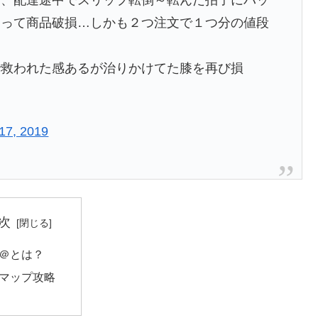
えって商品破損…しかも２つ注文で１つ分の値段
で救われた感あるが治りかけてた膝を再び損
17, 2019
次
＠とは？
マップ攻略