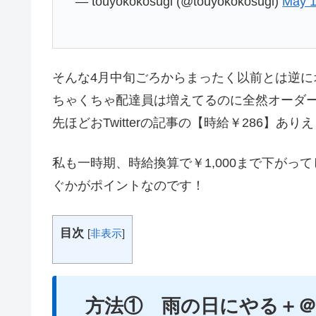
— touyokokosugi (@touyokokosugi)
May 1
そんな4月中旬ごろからまったく以前とは逆
ちゃくちゃ配達員は増えてるのに全然オーダ
先ほどおTwitterの記事の【時給￥286】あり
私も一時期、時給換算で￥1,000まで下が
ぐかがポイントなのです！
目次
[
非表示
]
方法① 雨の日にやる＋