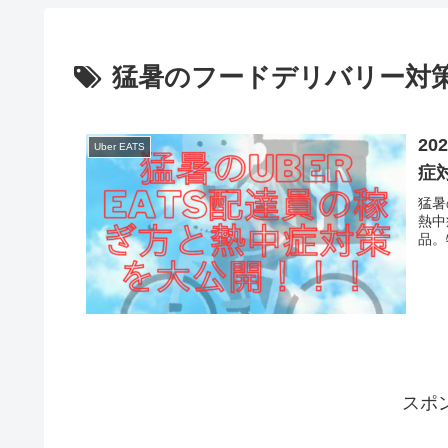
猛暑のフードデリバリー対
20
Uber EATS
症
猛暑
熱中
品。
スポ