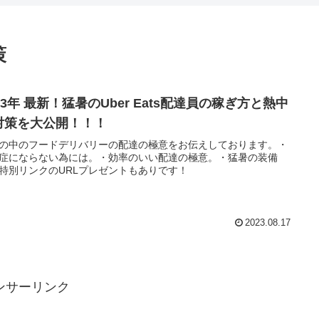
策
23年 最新！猛暑のUber Eats配達員の稼ぎ方と熱中
対策を大公開！！！
の中のフードデリバリーの配達の極意をお伝えしております。・
症にならない為には。・効率のいい配達の極意。・猛暑の装備
特別リンクのURLプレゼントもありです！
2023.08.17
ンサーリンク