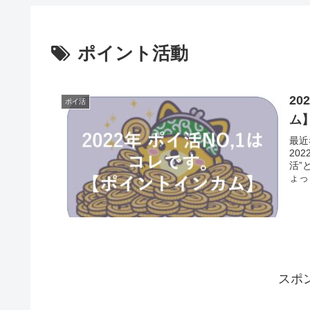
ポイント活動
2
ポイ活
ム
最近
20
活”
ょっ
スポ