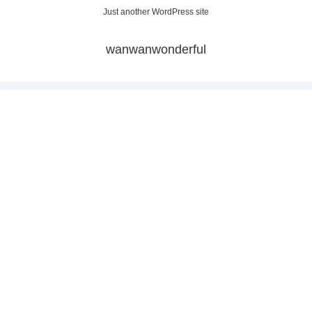
Just another WordPress site
wanwanwonderful