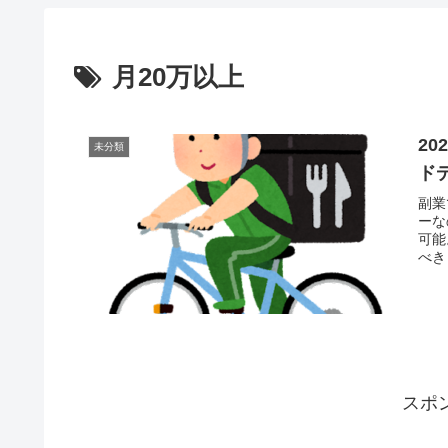
月20万以上
2
未分類
ド
副業
ーな
可能
べき
スポ