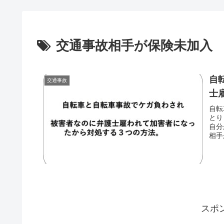
交通事故相手が保険未加入
自
交通事故
士
自転
とり
自分
相手
保険
スポ