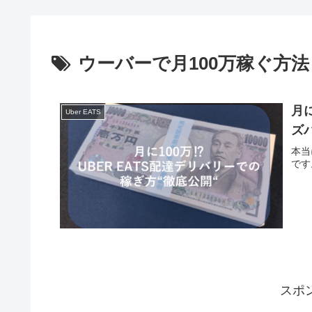
ウーバーで月100万稼ぐ方法
月
Uber EATS
ズ
本当
です
スポ