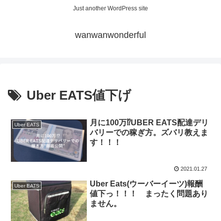
Just another WordPress site
wanwanwonderful
Uber EATS値下げ
月に100万⁉UBER EATS配達デリ
Uber EATS
バリーでの稼ぎ方。ズバリ教えま
す！！！
2021.01.27
Uber Eats(ウーバーイーツ)報酬
Uber EATS
値下っ！！！ まったく問題あり
ません。